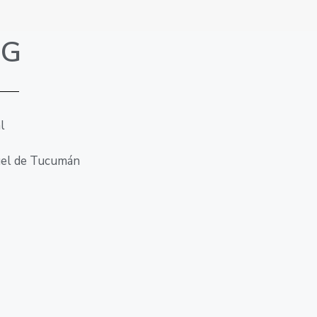
|G
l
uel de Tucumán